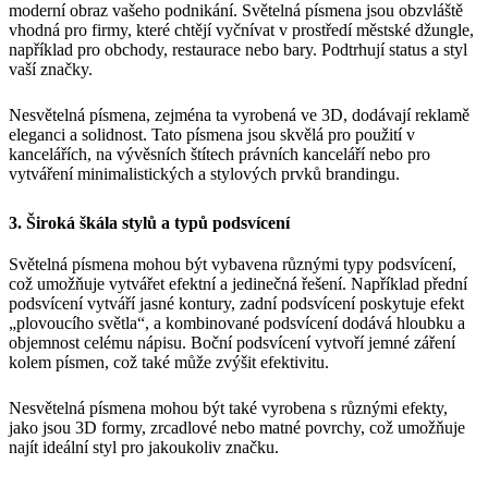
moderní obraz vašeho podnikání. Světelná písmena jsou obzvláště
vhodná pro firmy, které chtějí vyčnívat v prostředí městské džungle,
například pro obchody, restaurace nebo bary. Podtrhují status a styl
vaší značky.
Nesvětelná písmena, zejména ta vyrobená ve 3D, dodávají reklamě
eleganci a solidnost. Tato písmena jsou skvělá pro použití v
kancelářích, na vývěsních štítech právních kanceláří nebo pro
vytváření minimalistických a stylových prvků brandingu.
3. Široká škála stylů a typů podsvícení
Světelná písmena mohou být vybavena různými typy podsvícení,
což umožňuje vytvářet efektní a jedinečná řešení. Například přední
podsvícení vytváří jasné kontury, zadní podsvícení poskytuje efekt
„plovoucího světla“, a kombinované podsvícení dodává hloubku a
objemnost celému nápisu. Boční podsvícení vytvoří jemné záření
kolem písmen, což také může zvýšit efektivitu.
Nesvětelná písmena mohou být také vyrobena s různými efekty,
jako jsou 3D formy, zrcadlové nebo matné povrchy, což umožňuje
najít ideální styl pro jakoukoliv značku.