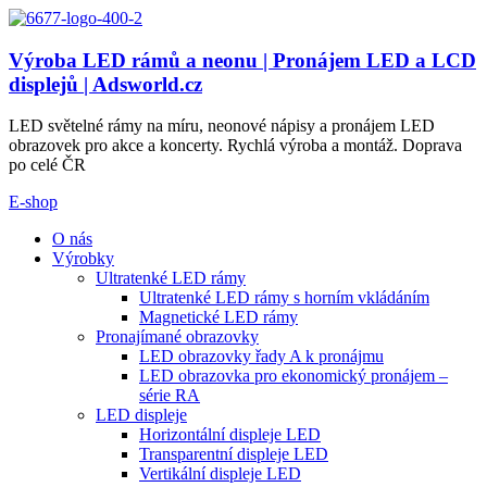
Výroba LED rámů a neonu | Pronájem LED a LCD
displejů | Adsworld.cz
LED světelné rámy na míru, neonové nápisy a pronájem LED
obrazovek pro akce a koncerty. Rychlá výroba a montáž. Doprava
po celé ČR
E-shop
O nás
Výrobky
Ultratenké LED rámy
Ultratenké LED rámy s horním vkládáním
Magnetické LED rámy
Pronajímané obrazovky
LED obrazovky řady A k pronájmu
LED obrazovka pro ekonomický pronájem –
série RA
LED displeje
Horizontální displeje LED
Transparentní displeje LED
Vertikální displeje LED