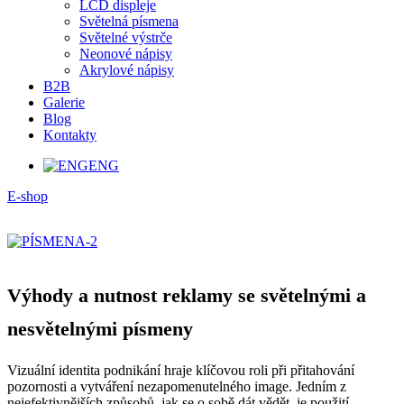
LCD displeje
Světelná písmena
Světelné výstrče
Neonové nápisy
Akrylové nápisy
B2B
Galerie
Blog
Kontakty
ENG
E-shop
Výhody a nutnost reklamy se světelnými a
nesvětelnými písmeny
Vizuální identita podnikání hraje klíčovou roli při přitahování
pozornosti a vytváření nezapomenutelného image. Jedním z
nejefektivnějších způsobů, jak se o sobě dát vědět, je použití