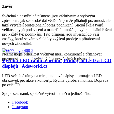
Závěr
Světelná a nesvětelná písmena jsou efektivním a stylovým
způsobem, jak se o sobě dát vědět. Nejen že přitahují pozornost, ale
také vytvářejí profesionální obraz podnikání. Široká škála tvarů,
velikostí, typů podsvícení a materiálů umožňuje vybrat ideální řešení
pro každý typ podnikání. Tato písmena jsou investicí do vaší
značky, která se vám vrátí díky zvýšení prodeje a přitahování
nových zákazníků.
Nezmeškejte příležitost vyčnívat mezi konkurencí a přitahovat
pozornost s pomocí světelných a nesvětelných písmen!
Výroba LED rámů a neonu | Pronájem LED a LCD
displejů | Adsworld.cz
LED světelné rámy na míru, neonové nápisy a pronájem LED
obrazovek pro akce a koncerty. Rychlá výroba a montáž. Doprava
po celé ČR
Spojte se s námi, společně vytvoříme něco jedinečného.
Facebook
Instagram