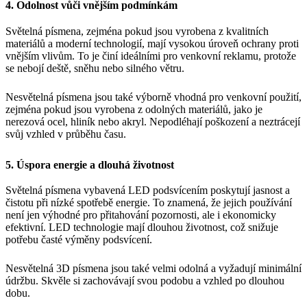
4. Odolnost vůči vnějším podmínkám
Světelná písmena, zejména pokud jsou vyrobena z kvalitních
materiálů a moderní technologií, mají vysokou úroveň ochrany proti
vnějším vlivům. To je činí ideálními pro venkovní reklamu, protože
se nebojí deště, sněhu nebo silného větru.
Nesvětelná písmena jsou také výborně vhodná pro venkovní použití,
zejména pokud jsou vyrobena z odolných materiálů, jako je
nerezová ocel, hliník nebo akryl. Nepodléhají poškození a neztrácejí
svůj vzhled v průběhu času.
5. Úspora energie a dlouhá životnost
Světelná písmena vybavená LED podsvícením poskytují jasnost a
čistotu při nízké spotřebě energie. To znamená, že jejich používání
není jen výhodné pro přitahování pozornosti, ale i ekonomicky
efektivní. LED technologie mají dlouhou životnost, což snižuje
potřebu časté výměny podsvícení.
Nesvětelná 3D písmena jsou také velmi odolná a vyžadují minimální
údržbu. Skvěle si zachovávají svou podobu a vzhled po dlouhou
dobu.