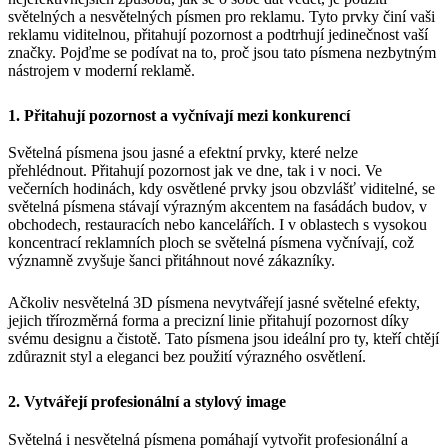
světelných a nesvětelných písmen pro reklamu. Tyto prvky činí vaši
reklamu viditelnou, přitahují pozornost a podtrhují jedinečnost vaší
značky. Pojďme se podívat na to, proč jsou tato písmena nezbytným
nástrojem v moderní reklamě.
1. Přitahují pozornost a vyčnívají mezi konkurencí
Světelná písmena jsou jasné a efektní prvky, které nelze
přehlédnout. Přitahují pozornost jak ve dne, tak i v noci. Ve
večerních hodinách, kdy osvětlené prvky jsou obzvlášť viditelné, se
světelná písmena stávají výrazným akcentem na fasádách budov, v
obchodech, restauracích nebo kancelářích. I v oblastech s vysokou
koncentrací reklamních ploch se světelná písmena vyčnívají, což
významně zvyšuje šanci přitáhnout nové zákazníky.
Ačkoliv nesvětelná 3D písmena nevytvářejí jasné světelné efekty,
jejich třírozměrná forma a precizní linie přitahují pozornost díky
svému designu a čistotě. Tato písmena jsou ideální pro ty, kteří chtějí
zdůraznit styl a eleganci bez použití výrazného osvětlení.
2. Vytvářejí profesionální a stylový image
Světelná i nesvětelná písmena pomáhají vytvořit profesionální a